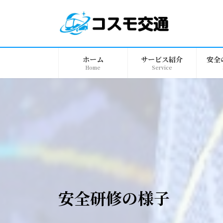
コ
ナ
ン
ビ
テ
ゲ
ン
ー
ツ
シ
ホーム
サービス紹介
安全
へ
ョ
Home
Service
ス
ン
キ
に
ッ
移
プ
動
安全研修の様子